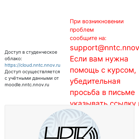
Перейти к основному содержанию
При возникновении
проблем
сообщите на:
support@nntc.nnov
Доступ в студенческое
Если вам нужна
облако:
https://cloud.nntc.nnov.ru
помощь с курсом,
Доступ осуществляется
с учётными данными от
убедительная
moodle.nntc.nnov.ru
просьба в письме
указывать ссылку 
moodle.nntc.nnov.ru: Вход
курс!