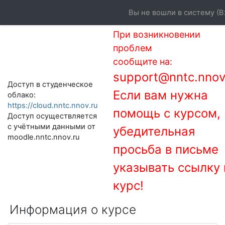
Перейти к основному содержанию
Вы не вошли в систему (
В
При возникновении
проблем
сообщите на:
support@nntc.nnov
Доступ в студенческое
Если вам нужна
облако:
https://cloud.nntc.nnov.ru
помощь с курсом,
Доступ осуществляется
с учётными данными от
убедительная
moodle.nntc.nnov.ru
просьба в письме
указывать ссылку 
курс!
Информация о курсе