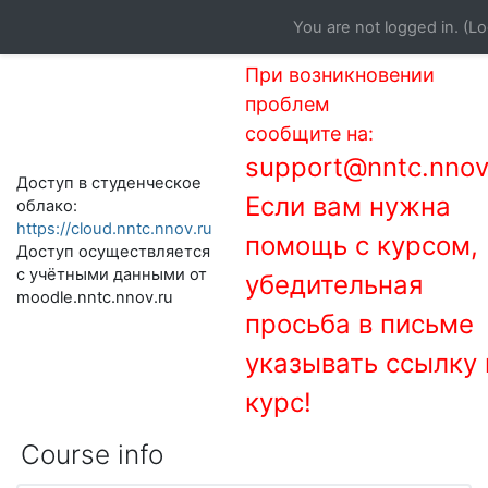
Skip to main content
You are not logged in. (
Lo
При возникновении
проблем
сообщите на:
support@nntc.nnov
Доступ в студенческое
Если вам нужна
облако:
https://cloud.nntc.nnov.ru
помощь с курсом,
Доступ осуществляется
с учётными данными от
убедительная
moodle.nntc.nnov.ru
просьба в письме
указывать ссылку 
курс!
Course info