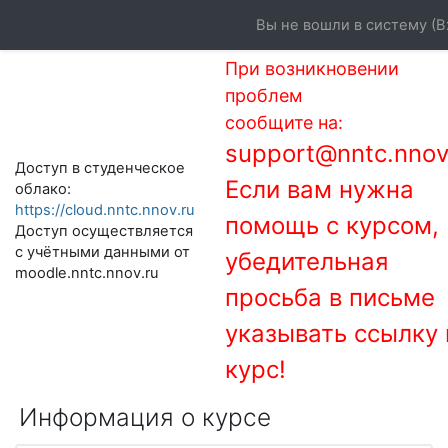
Перейти к основному содержанию
Вы не вошли в систему (
В
При возникновении
проблем
сообщите на:
support@nntc.nnov
Доступ в студенческое
Если вам нужна
облако:
https://cloud.nntc.nnov.ru
помощь с курсом,
Доступ осуществляется
с учётными данными от
убедительная
moodle.nntc.nnov.ru
просьба в письме
указывать ссылку 
курс!
Информация о курсе