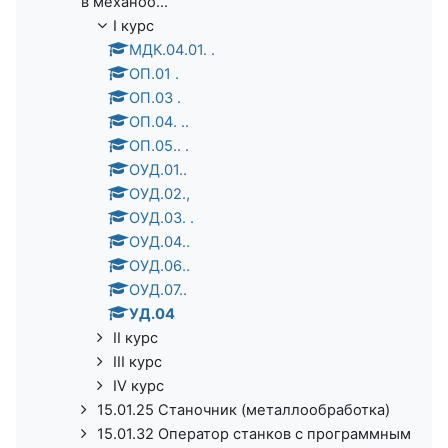
в механоо...
I курс
МДК.04.01. .
ОП.01 .
ОП.03 .
ОП.04. ..
ОП.05.. .
ОУД.01..
ОУД.02.,
ОУД.03. .
ОУД.04..
ОУД.06..
ОУД.07..
УД.04
II курс
III курс
IV курс
15.01.25 Станочник (металлообработка)
15.01.32 Оператор станков с программным