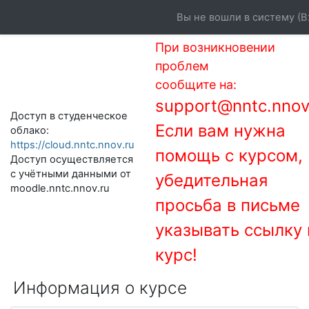
Перейти к основному содержанию
Вы не вошли в систему (
В
При возникновении
проблем
сообщите на:
support@nntc.nnov
Доступ в студенческое
Если вам нужна
облако:
https://cloud.nntc.nnov.ru
помощь с курсом,
Доступ осуществляется
с учётными данными от
убедительная
moodle.nntc.nnov.ru
просьба в письме
указывать ссылку 
курс!
Информация о курсе