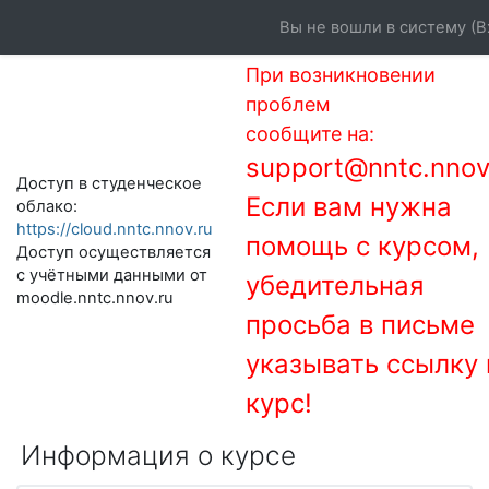
Перейти к основному содержанию
Вы не вошли в систему (
В
При возникновении
проблем
сообщите на:
support@nntc.nnov
Доступ в студенческое
Если вам нужна
облако:
https://cloud.nntc.nnov.ru
помощь с курсом,
Доступ осуществляется
с учётными данными от
убедительная
moodle.nntc.nnov.ru
просьба в письме
указывать ссылку 
курс!
Информация о курсе