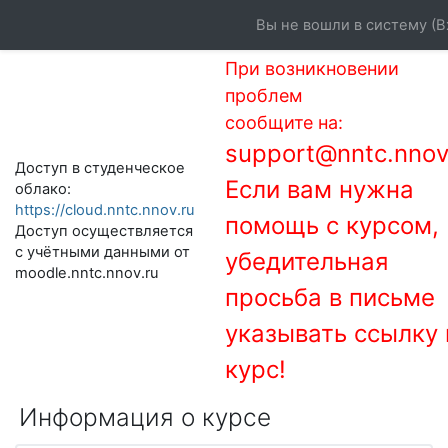
Перейти к основному содержанию
Вы не вошли в систему (
В
При возникновении
проблем
сообщите на:
support@nntc.nnov
Доступ в студенческое
Если вам нужна
облако:
https://cloud.nntc.nnov.ru
помощь с курсом,
Доступ осуществляется
с учётными данными от
убедительная
moodle.nntc.nnov.ru
просьба в письме
указывать ссылку 
курс!
Информация о курсе