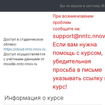
Перейти к основному содержанию
Вы не вошли в систему (
В
При возникновении
проблем
сообщите на:
support@nntc.nnov
Доступ в студенческое
Если вам нужна
облако:
https://cloud.nntc.nnov.ru
помощь с курсом,
Доступ осуществляется
с учётными данными от
убедительная
moodle.nntc.nnov.ru
просьба в письме
указывать ссылку 
курс!
Информация о курсе